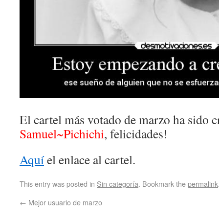
El cartel más votado de marzo ha sido c
Samuel~Pichichi
, felicidades!
Aquí
el enlace al cartel.
This entry was posted in
Sin categoría
. Bookmark the
permalink
←
Mejor usuario de marzo