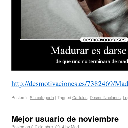
http://desmotivaciones.es/7382469/Mad
Posted in
Sin categoría
|
Tagged
Carteles
,
Desmotivaciones
,
Lo
Mejor usuario de noviembre
Posted on
2 Diciembre, 2014
by
Mod