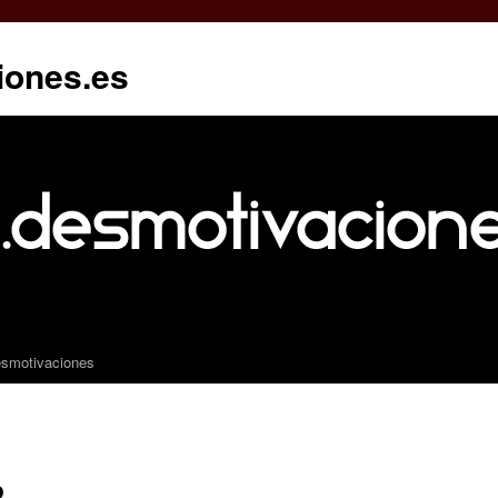
iones.es
esmotivaciones
o