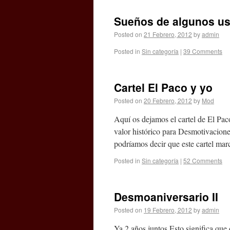
Sueños de algunos usu
Posted on
21 Febrero, 2012
by
admin
Posted in
Sin categoría
|
39 Comments
Cartel El Paco y yo
Posted on
20 Febrero, 2012
by
Mod
Aquí os dejamos el cartel de El Pac
valor histórico para Desmotivaciones
podríamos decir que este cartel m
Posted in
Sin categoría
|
52 Comments
Desmoaniversario II
Posted on
19 Febrero, 2012
by
admin
Ya 2 años juntos Esto significa que