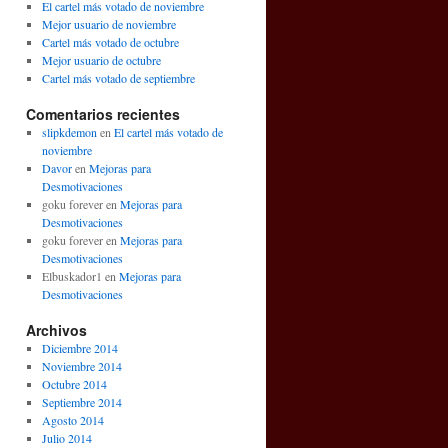
El cartel más votado de noviembre
Mejor usuario de noviembre
Cartel más votado de octubre
Mejor usuario de octubre
Cartel más votado de septiembre
Comentarios recientes
slipkdemon
en
El cartel más votado de
noviembre
Davor
en
Mejoras para
Desmotivaciones
goku forever en
Mejoras para
Desmotivaciones
goku forever en
Mejoras para
Desmotivaciones
Elbuskador1 en
Mejoras para
Desmotivaciones
Archivos
Diciembre 2014
Noviembre 2014
Octubre 2014
Septiembre 2014
Agosto 2014
Julio 2014