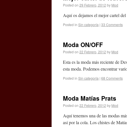
Posted on
29 Febrero, 2012
by
Mod
Aquí os dejamos el mejor cartel del 
Posted in
Sin categoría
|
33 Comments
Moda ON/OFF
Posted on
22 Febrero, 2012
by
Mod
Esta es la moda más reciente de Des
esta moda. Podemos encontrar varios 
Posted in
Sin categoría
|
68 Comments
Moda Matías Prats
Posted on
22 Febrero, 2012
by
Mod
Aquí tenemos una de las modas más
así por la cola. Los chistes de Matí