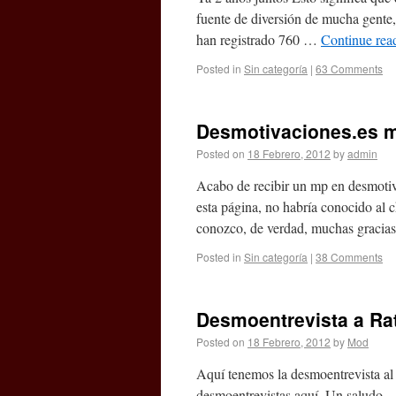
fuente de diversión de mucha gente, 
han registrado 760 …
Continue rea
Posted in
Sin categoría
|
63 Comments
Desmotivaciones.es m
Posted on
18 Febrero, 2012
by
admin
Acabo de recibir un mp en desmotiv
esta página, no habría conocido al c
conozco, de verdad, muchas gracia
Posted in
Sin categoría
|
38 Comments
Desmoentrevista a Rat
Posted on
18 Febrero, 2012
by
Mod
Aquí tenemos la desmoentrevista al 
desmoentrevistas aquí. Un saludo