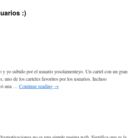
arios :)
o y yo subido por el usuario yosolamenteyo. Un cartel con un gran
, uno de los carteles favoritos por los usuarios. Incluso
arcó una …
Continue reading
→
 desmotivaciones no es una simple pagina web. Significa que es la