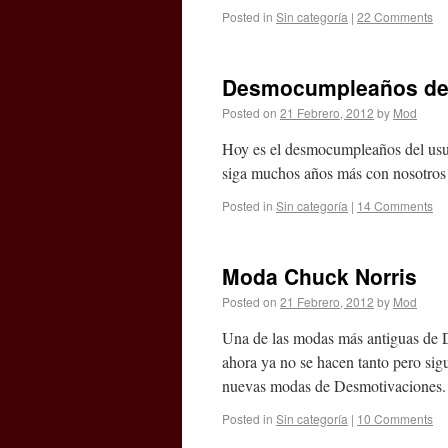
Posted in
Sin categoría
|
22 Comments
Desmocumpleaños de 
Posted on
21 Febrero, 2012
by
Mod
Hoy es el desmocumpleaños del usuar
siga muchos años más con nosotros
Posted in
Sin categoría
|
14 Comments
Moda Chuck Norris
Posted on
21 Febrero, 2012
by
Mod
Una de las modas más antiguas de De
ahora ya no se hacen tanto pero sig
nuevas modas de Desmotivacione
Posted in
Sin categoría
|
10 Comments