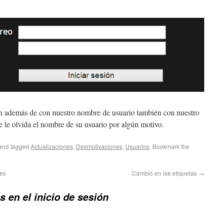
n además de con nuestro nombre de usuario también con nuestro
 se le olvida el nombre de su usuario por algún motivo.
and tagged
Actualizaciones
,
Desmotivaciones
,
Usuarios
. Bookmark the
les
Cambio en las etiquetas
→
 en el inicio de sesión