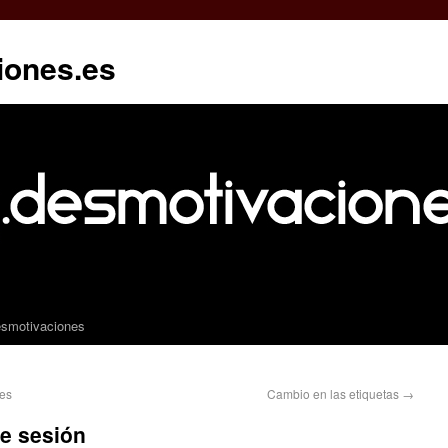
iones.es
esmotivaciones
les
Cambio en las etiquetas
→
de sesión