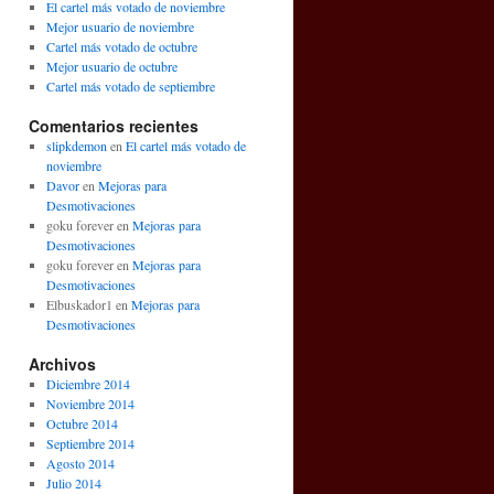
El cartel más votado de noviembre
Mejor usuario de noviembre
Cartel más votado de octubre
Mejor usuario de octubre
Cartel más votado de septiembre
Comentarios recientes
slipkdemon
en
El cartel más votado de
noviembre
Davor
en
Mejoras para
Desmotivaciones
goku forever en
Mejoras para
Desmotivaciones
goku forever en
Mejoras para
Desmotivaciones
Elbuskador1 en
Mejoras para
Desmotivaciones
Archivos
Diciembre 2014
Noviembre 2014
Octubre 2014
Septiembre 2014
Agosto 2014
Julio 2014