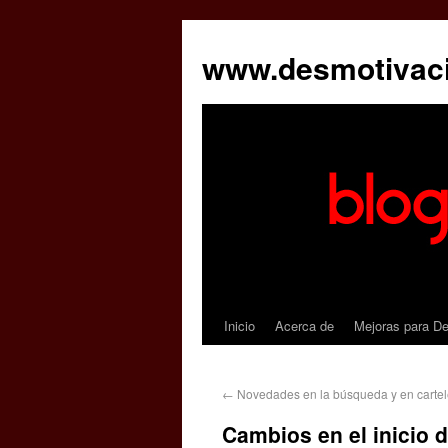
www.desmotivac
Inicio
Acerca de
Mejoras para D
←
Novedades en la búsqueda y en carte
Cambios en el inicio 