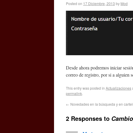
Posted on
17 Diciembre, 2013
by
Mod
Desde ahora podremos iniciar sesió
correo de registro, por si a alguien
This entry was posted in
Actualizaciones
permalink
.
←
Novedades en la búsqueda y en carte
2 Responses to
Cambios