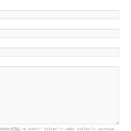
ributos
HTML
:
<a href="" title=""> <abbr title=""> <acronym