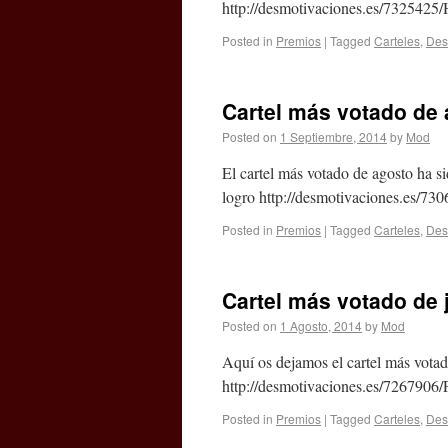
http://desmotivaciones.es/7325425
Posted in
Premios
|
Tagged
Carteles
,
Des
Cartel más votado de
Posted on
1 Septiembre, 2014
by
Mod
El cartel más votado de agosto ha s
logro http://desmotivaciones.es/73
Posted in
Premios
|
Tagged
Carteles
,
Des
Cartel más votado de j
Posted on
1 Agosto, 2014
by
Mod
Aquí os dejamos el cartel más votad
http://desmotivaciones.es/7267906/P
Posted in
Premios
|
Tagged
Carteles
,
Des