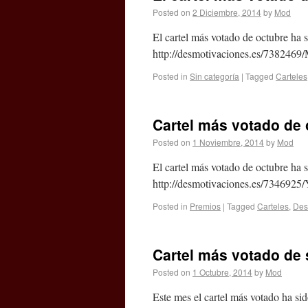
Posted on
2 Diciembre, 2014
by
Mod
El cartel más votado de octubre ha 
http://desmotivaciones.es/7382469/
Posted in
Sin categoría
|
Tagged
Carteles
Cartel más votado de 
Posted on
1 Noviembre, 2014
by
Mod
El cartel más votado de octubre ha
http://desmotivaciones.es/7346925/
Posted in
Premios
|
Tagged
Carteles
,
Des
Cartel más votado de
Posted on
1 Octubre, 2014
by
Mod
Este mes el cartel más votado ha sid