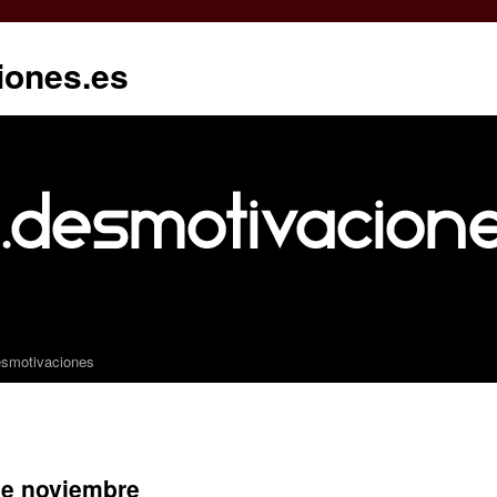
iones.es
esmotivaciones
de noviembre