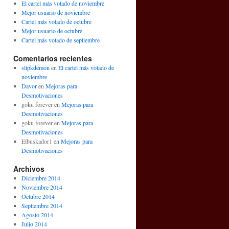
El cartel más votado de noviembre
Mejor usuario de noviembre
Cartel más votado de octubre
Mejor usuario de octubre
Cartel más votado de septiembre
Comentarios recientes
slipkdemon
en
El cartel más votado de
noviembre
Davor
en
Mejoras para
Desmotivaciones
goku forever en
Mejoras para
Desmotivaciones
goku forever en
Mejoras para
Desmotivaciones
Elbuskador1 en
Mejoras para
Desmotivaciones
Archivos
Diciembre 2014
Noviembre 2014
Octubre 2014
Septiembre 2014
Agosto 2014
Julio 2014