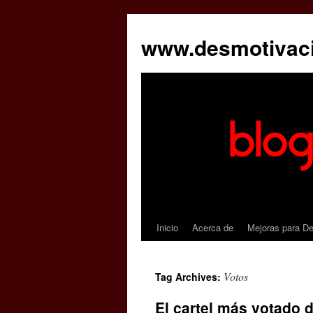
www.desmotivac
Inicio
Acerca de
Mejoras para D
Votos
Tag Archives:
El cartel más votado 