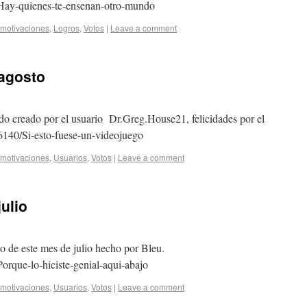
/Hay-quienes-te-ensenan-otro-mundo
motivaciones
,
Logros
,
Votos
|
Leave a comment
 agosto
ido creado por el usuario Dr.Greg.House21, felicidades por el
06140/Si-esto-fuese-un-videojuego
motivaciones
,
Usuarios
,
Votos
|
Leave a comment
ulio
o de este mes de julio hecho por Bleu.
orque-lo-hiciste-genial-aqui-abajo
motivaciones
,
Usuarios
,
Votos
|
Leave a comment