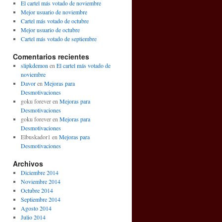
El cartel más votado de noviembre
Mejor usuario de noviembre
Cartel más votado de octubre
Mejor usuario de octubre
Cartel más votado de septiembre
Comentarios recientes
slipkdemon
en
El cartel más votado de
noviembre
Davor
en
Mejoras para
Desmotivaciones
goku forever en
Mejoras para
Desmotivaciones
goku forever en
Mejoras para
Desmotivaciones
Elbuskador1 en
Mejoras para
Desmotivaciones
Archivos
Diciembre 2014
Noviembre 2014
Octubre 2014
Septiembre 2014
Agosto 2014
Julio 2014