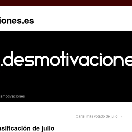
iones.es
esmotivaciones
Cartel más votado de julio
→
sificación de julio