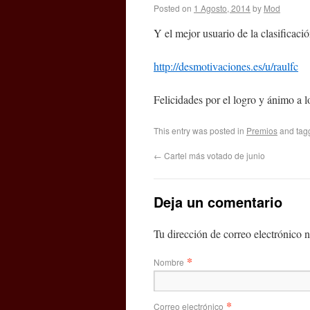
Posted on
1 Agosto, 2014
by
Mod
Y el mejor usuario de la clasificaci
http://desmotivaciones.es/u/raulfc
Felicidades por el logro y ánimo a 
This entry was posted in
Premios
and ta
←
Cartel más votado de junio
Deja un comentario
Tu dirección de correo electrónico
*
Nombre
*
Correo electrónico