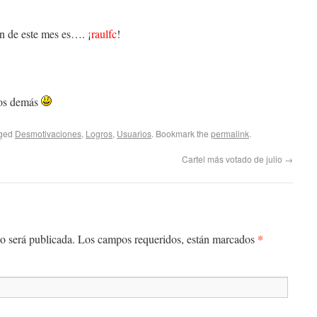
ón de este mes es…. ¡
raulfc
!
los demás
gged
Desmotivaciones
,
Logros
,
Usuarios
. Bookmark the
permalink
.
Cartel más votado de julio
→
*
 no será publicada. Los campos requeridos, están marcados