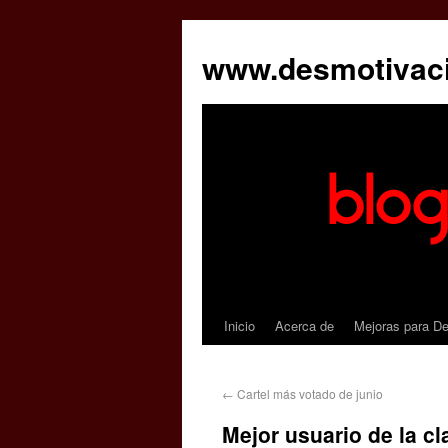
www.desmotivac
Inicio
Acerca de
Mejoras para D
←
Cartel más votado de junio
Mejor usuario de la cla