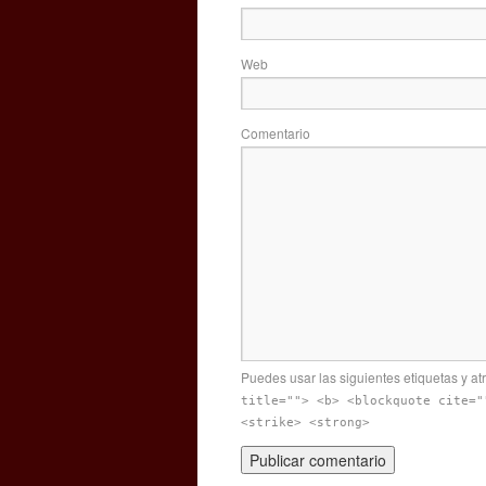
Web
Comentario
Puedes usar las siguientes etiquetas y at
title=""> <b> <blockquote cite="
<strike> <strong>