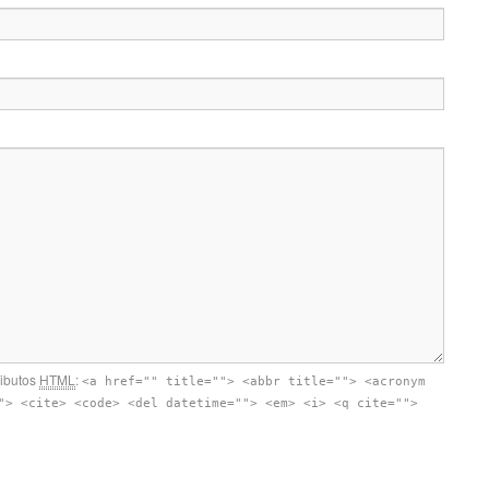
ributos
HTML
:
<a href="" title=""> <abbr title=""> <acronym
"> <cite> <code> <del datetime=""> <em> <i> <q cite="">